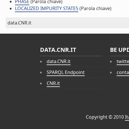
PHASE
(Parola chiave)
LOCALIZED IMPURITY STATES
(Parola chiave)
data.CNR.it
DATA.CNR.IT
BE UP
data.CNR.it
twitt
SPARQL Endpoint
conta
CNR.it
Copyright © 2010
I