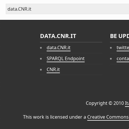
data.CNR.it
DATA.CNR.IT
BE UP
data.CNR.it
twitt
SPARQL Endpoint
conta
CNR.it
Copyright © 2010
I
This work is licensed under a
Creative Commons 