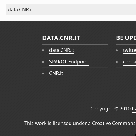
data.CNR.it
DATA.CNR.IT
BE UP
data.CNR.it
twitt
SPARQL Endpoint
conta
CNR.it
Copyright © 2010
I
This work is licensed under a
Creative Commons 