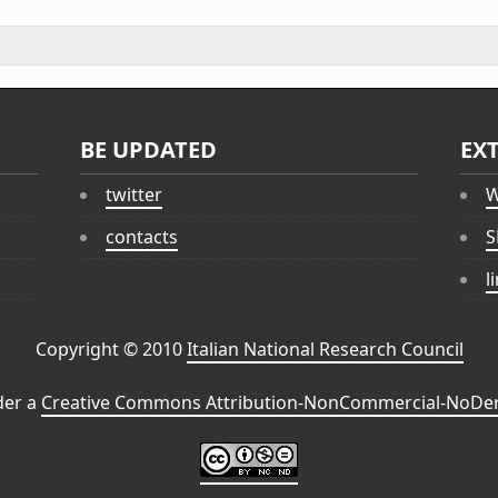
BE UPDATED
EX
twitter
W
contacts
S
l
Copyright © 2010
Italian National Research Council
der a
Creative Commons Attribution-NonCommercial-NoDeri