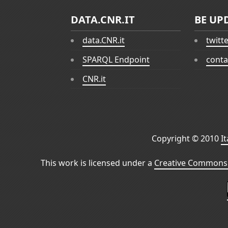
DATA.CNR.IT
BE UP
data.CNR.it
twitt
SPARQL Endpoint
conta
CNR.it
Copyright © 2010
I
This work is licensed under a
Creative Commons 