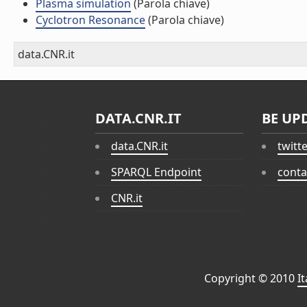
Plasma simulation
(Parola chiave)
Cyclotron Resonance
(Parola chiave)
data.CNR.it
DATA.CNR.IT
BE UP
data.CNR.it
twitt
SPARQL Endpoint
conta
CNR.it
Copyright © 2010
I