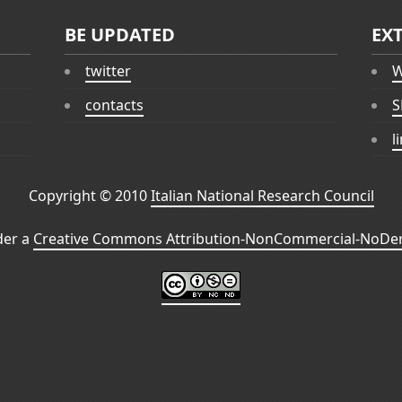
BE UPDATED
EX
twitter
W
contacts
S
l
Copyright © 2010
Italian National Research Council
der a
Creative Commons Attribution-NonCommercial-NoDeri