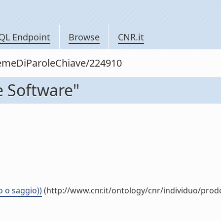
QL Endpoint
Browse
CNR.it
siemeDiParoleChiave/224910
e Software"
 o saggio))
(http://www.cnr.it/ontology/cnr/individuo/pro