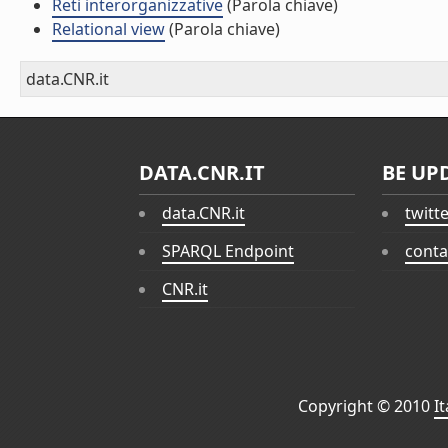
Reti interorganizzative
(Parola chiave)
Relational view
(Parola chiave)
data.CNR.it
DATA.CNR.IT
BE UP
data.CNR.it
twitt
SPARQL Endpoint
conta
CNR.it
Copyright © 2010
I