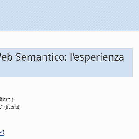
Web Semantico: l'esperienza
teral)
 (literal)
a)