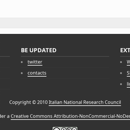
BE UPDATED
EX
twitter
W
contacts
S
l
Copyright © 2010
Italian National Research Council
der a
Creative Commons Attribution-NonCommercial-NoDeri