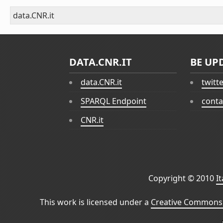
data.CNR.it
DATA.CNR.IT
BE UP
data.CNR.it
twitt
SPARQL Endpoint
conta
CNR.it
Copyright © 2010
I
This work is licensed under a
Creative Commons 