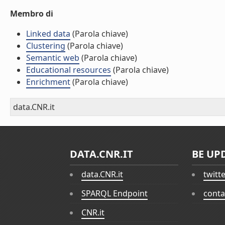
Membro di
Linked data
(Parola chiave)
Clustering
(Parola chiave)
Semantic web
(Parola chiave)
Educational resources
(Parola chiave)
Enrichment
(Parola chiave)
data.CNR.it
DATA.CNR.IT
BE UP
data.CNR.it
twitt
SPARQL Endpoint
conta
CNR.it