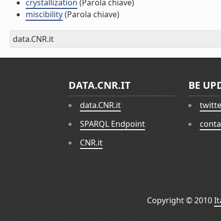
crystallization
(Parola chiave)
miscibility
(Parola chiave)
data.CNR.it
DATA.CNR.IT
BE UP
data.CNR.it
twitt
SPARQL Endpoint
conta
CNR.it
Copyright © 2010
I