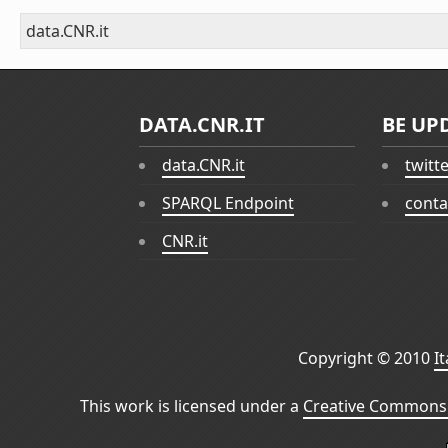
data.CNR.it
DATA.CNR.IT
BE UP
data.CNR.it
twitt
SPARQL Endpoint
conta
CNR.it
Copyright © 2010
I
This work is licensed under a
Creative Commons 