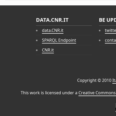
DATA.CNR.IT
BE UP
data.CNR.it
twitt
SPARQL Endpoint
conta
CNR.it
Copyright © 2010
I
This work is licensed under a
Creative Commons 