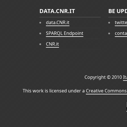
DATA.CNR.IT
BE UP
data.CNR.it
twitt
SPARQL Endpoint
conta
CNR.it
Copyright © 2010
I
This work is licensed under a
Creative Commons 