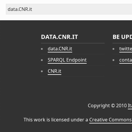
data.CNR.it
DATA.CNR.IT
BE UP
data.CNR.it
twitt
SPARQL Endpoint
conta
CNR.it
Copyright © 2010
I
This work is licensed under a
Creative Commons 