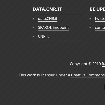
DATA.CNR.IT
BE UP
data.CNR.it
twitt
SPARQL Endpoint
conta
CNR.it
Copyright © 2010
I
This work is licensed under a
Creative Commons 