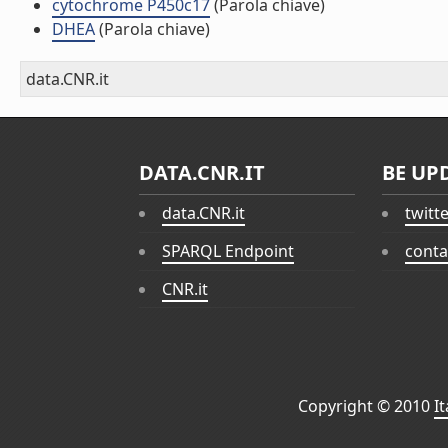
cytochrome P450c17
(Parola chiave)
DHEA
(Parola chiave)
data.CNR.it
DATA.CNR.IT
BE UP
data.CNR.it
twitt
SPARQL Endpoint
conta
CNR.it
Copyright © 2010
I