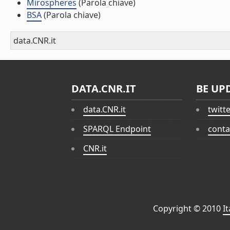
Mirospheres
(Parola chiave)
BSA
(Parola chiave)
data.CNR.it
DATA.CNR.IT
BE UP
data.CNR.it
twitt
SPARQL Endpoint
conta
CNR.it
Copyright © 2010
I