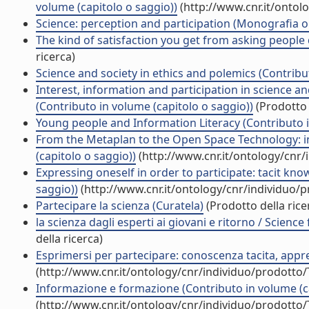
volume (capitolo o saggio))
(http://www.cnr.it/ontol
Science: perception and participation (Monografia o t
The kind of satisfaction you get from asking people 
ricerca)
Science and society in ethics and polemics (Contribu
Interest, information and participation in science 
(Contributo in volume (capitolo o saggio))
(Prodotto 
Young people and Information Literacy (Contributo i
From the Metaplan to the Open Space Technology: in
(capitolo o saggio))
(http://www.cnr.it/ontology/cnr
Expressing oneself in order to participate: tacit kn
saggio))
(http://www.cnr.it/ontology/cnr/individuo/
Partecipare la scienza (Curatela)
(Prodotto della rice
la scienza dagli esperti ai giovani e ritorno / Scienc
della ricerca)
Esprimersi per partecipare: conoscenza tacita, appr
(http://www.cnr.it/ontology/cnr/individuo/prodotto
Informazione e formazione (Contributo in volume (ca
(http://www.cnr.it/ontology/cnr/individuo/prodotto