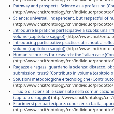
Pathway and prospects. Science as a profession (Con
(http://www.cnr.it/ontology/cnr/individuo/prodotto
Science: universal, independent, but respectful of h
(http://www.cnr.it/ontology/cnr/individuo/prodotto
Introdurre le pratiche partecipative a scuola: una ri
volume (capitolo o saggio))
(http://www.cnr.it/ontol
Introducing participative practices at school: a ref
volume (capitolo o saggio))
(http://www.cnr.it/ontol
Human resources for research: the Italian case (Cont
(http://www.cnr.it/ontology/cnr/individuo/prodotto
Ragazze e ragazzi guardano la scienza: distacco, ob
submission, trust? (Contributo in volume (capitolo o
Soluzioni metodologiche e tecnologiche (Contributo 
(http://www.cnr.it/ontology/cnr/individuo/prodotto
Il ruolo di scienziati e scienziate nella comunicazio
(capitolo o saggio))
(http://www.cnr.it/ontology/cnr
Esprimersi per partecipare: conoscenza tacita, appr
(http://www.cnr.it/ontology/cnr/individuo/prodotto