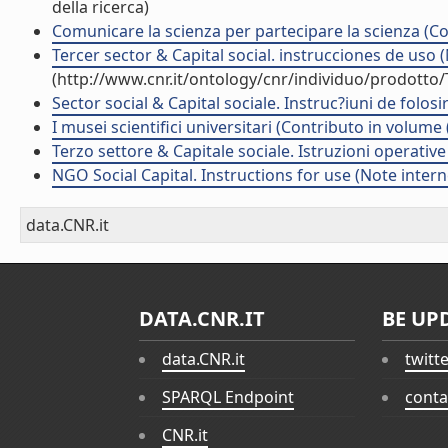
della ricerca)
Comunicare la scienza per partecipare la scienza (Co
Tercer sector & Capital social. instrucciones de uso 
(http://www.cnr.it/ontology/cnr/individuo/prodotto
Sector social & Capital sociale. Instruc?iuni de folos
I musei scientifici universitari (Contributo in volume 
Terzo settore & Capitale sociale. Istruzioni operativ
NGO Social Capital. Instructions for use (Note inter
data.CNR.it
DATA.CNR.IT
BE UP
data.CNR.it
twitt
SPARQL Endpoint
conta
CNR.it