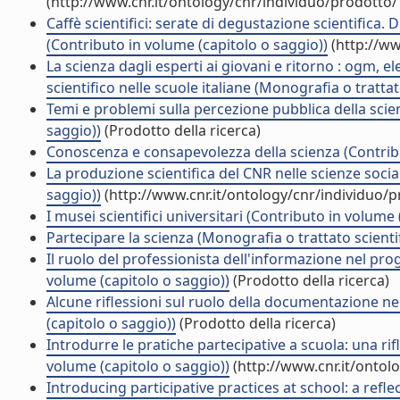
(http://www.cnr.it/ontology/cnr/individuo/prodotto
Caffè scientifici: serate di degustazione scientifica. 
(Contributo in volume (capitolo o saggio))
(http://ww
La scienza dagli esperti ai giovani e ritorno : ogm, e
scientifico nelle scuole italiane (Monografia o trattat
Temi e problemi sulla percezione pubblica della scie
saggio))
(Prodotto della ricerca)
Conoscenza e consapevolezza della scienza (Contribu
La produzione scientifica del CNR nelle scienze socia
saggio))
(http://www.cnr.it/ontology/cnr/individuo/
I musei scientifici universitari (Contributo in volume 
Partecipare la scienza (Monografia o trattato scienti
Il ruolo del professionista dell'informazione nel pr
volume (capitolo o saggio))
(Prodotto della ricerca)
Alcune riflessioni sul ruolo della documentazione ne
(capitolo o saggio))
(Prodotto della ricerca)
Introdurre le pratiche partecipative a scuola: una ri
volume (capitolo o saggio))
(http://www.cnr.it/ontol
Introducing participative practices at school: a ref