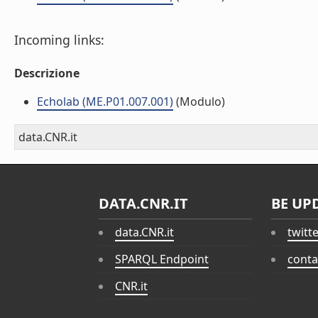
Incoming links:
Descrizione
Echolab (ME.P01.007.001)
(Modulo)
data.CNR.it
DATA.CNR.IT
BE UP
data.CNR.it
twitt
SPARQL Endpoint
conta
CNR.it