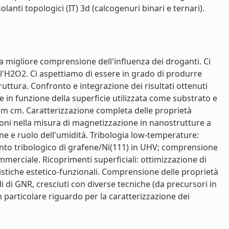
lanti topologici (IT) 3d (calcogenuri binari e ternari).
una migliore comprensione dell'influenza dei droganti. Ci
ll'H2O2. Ci aspettiamo di essere in grado di produrre
ruttura. Confronto e integrazione dei risultati ottenuti
 in funzione della superficie utilizzata come substrato e
mOhm cm. Caratterizzazione completa delle proprietà
oni nella misura di magnetizzazione in nanostrutture a
ne e ruolo dell'umidità. Tribologia low-temperature:
ento tribologico di grafene/Ni(111) in UHV; comprensione
merciale. Ricoprimenti superficiali: ottimizzazione di
istiche estetico-funzionali. Comprensione delle proprietà
 di GNR, cresciuti con diverse tecniche (da precursori in
n particolare riguardo per la caratterizzazione dei