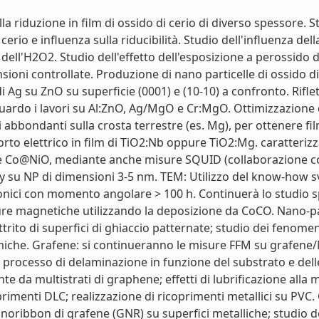
a riduzione in film di ossido di cerio di diverso spessore. S
 cerio e influenza sulla riducibilità. Studio dell'influenza dell
 dell'H2O2. Studio dell'effetto dell'esposizione a perossido d
ensioni controllate. Produzione di nano particelle di ossido di
Ag su ZnO su superficie (0001) e (10-10) a confronto. Rifletti
riguardo i lavori su Al:ZnO, Ag/MgO e Cr:MgO. Ottimizzazione 
bondanti sulla crosta terrestre (es. Mg), per ottenere film 
o elettrico in film di TiO2:Nb oppure TiO2:Mg. caratterizza
 Co@NiO, mediante anche misure SQUID (collaborazione con
Oy su NP di dimensioni 3-5 nm. TEM: Utilizzo del know-how 
onici con momento angolare > 100 h. Continuerà lo studio sper
tture magnetiche utilizzando la deposizione da CoCO. Nano-pa
trito di superfici di ghiaccio patternate; studio dei fenomeni
imiche. Grafene: si continueranno le misure FFM su grafene/
l processo di delaminazione in funzione del substrato e delle
 da multistrati di graphene; effetti di lubrificazione alla 
primenti DLC; realizzazione di ricoprimenti metallici su PVC. C
anoribbon di grafene (GNR) su superfici metalliche; studio de