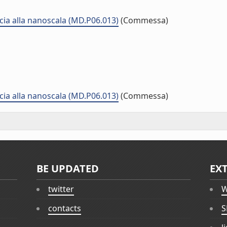
cia alla nanoscala (MD.P06.013)
(Commessa)
cia alla nanoscala (MD.P06.013)
(Commessa)
BE UPDATED
EX
twitter
W
contacts
S