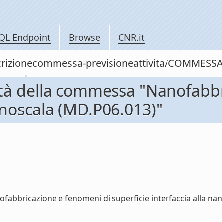
QL Endpoint
Browse
CNR.it
escrizionecommessa-previsioneattivita/COMMESS
vità della commessa "Nanofabb
nanoscala (MD.P06.013)"
fabbricazione e fenomeni di superficie interfaccia alla nano