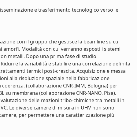
 disseminazione e trasferimento tecnologico verso le
erazione con il gruppo che gestisce la beamline su cui
i amorfi. Modalità con cui verranno esposti i sistemi
 con metalli. Dopo una prima fase di studio
durre la variabilità e stabilire una correlazione definita
i trattamenti termici post-crescita. Acquisizione e messa
oni alla risoluzione spaziale nella fabbricazione
a coerenza. (collaborazione CNR-IMM, Bologna) per
te EBL su membrana (collaborazione CNR-NANO, Pisa).
alutazione delle reazioni tribo-chimiche tra metalli in
 PVC. Le diverse camere di misura in UHV non sono
e camere, per permettere una caratterizzazione più