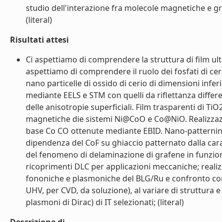
studio dell'interazione fra molecole magnetiche e graf
(literal)
Risultati attesi
Ci aspettiamo di comprendere la struttura di film ult
aspettiamo di comprendere il ruolo dei fosfati di cer
nano particelle di ossido di cerio di dimensioni infer
mediante EELS e STM con quelli da riflettanza differ
delle anisotropie superficiali. Film trasparenti di T
magnetiche die sistemi Ni@CoO e Co@NiO. Realizzazio
base Co CO ottenute mediante EBID. Nano-patterning: 
dipendenza del CoF su ghiaccio patternato dalla car
del fenomeno di delaminazione di grafene in funzioni
ricoprimenti DLC per applicazioni meccaniche; realiz
fononiche e plasmoniche del BLG/Ru e confronto con i
UHV, per CVD, da soluzione), al variare di struttura 
plasmoni di Dirac) di IT selezionati; (literal)