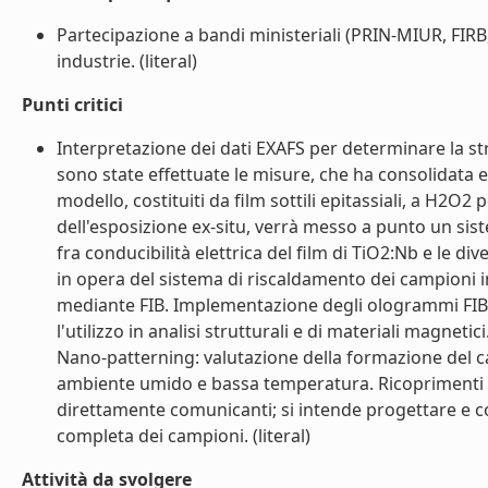
Partecipazione a bandi ministeriali (PRIN-MIUR, FIRB
industrie. (literal)
Punti critici
Interpretazione dei dati EXAFS per determinare la stru
sono state effettuate le misure, che ha consolidata e
modello, costituiti da film sottili epitassiali, a H2
dell'esposizione ex-situ, verrà messo a punto un sist
fra conducibilità elettrica del film di TiO2:Nb e le d
in opera del sistema di riscaldamento dei campioni in
mediante FIB. Implementazione degli ologrammi FIB 
l'utilizzo in analisi strutturali e di materiali mag
Nano-patterning: valutazione della formazione del cap
ambiente umido e bassa temperatura. Ricoprimenti su
direttamente comunicanti; si intende progettare e co
completa dei campioni. (literal)
Attività da svolgere