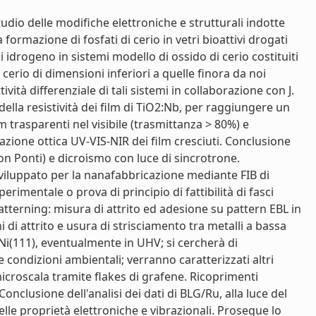
tudio delle modifiche elettroniche e strutturali indotte
a formazione di fosfati di cerio in vetri bioattivi drogati
i idrogeno in sistemi modello di ossido di cerio costituiti
 cerio di dimensioni inferiori a quelle finora da noi
vità differenziale di tali sistemi in collaborazione con J.
della resistività dei film di TiO2:Nb, per raggiungere un
trasparenti nel visibile (trasmittanza > 80%) e
zione ottica UV-VIS-NIR dei film cresciuti. Conclusione
 Ponti) e dicroismo con luce di sincrotrone.
sviluppato per la nanafabbricazione mediante FIB di
imentale o prova di principio di fattibilità di fasci
tterning: misura di attrito ed adesione su pattern EBL in
 di attrito e usura di strisciamento tra metalli a bassa
Ni(111), eventualmente in UHV; si cercherà di
 condizioni ambientali; verranno caratterizzati altri
microscala tramite flakes di grafene. Ricoprimenti
onclusione dell'analisi dei dati di BLG/Ru, alla luce del
lle proprietà elettroniche e vibrazionali. Prosegue lo