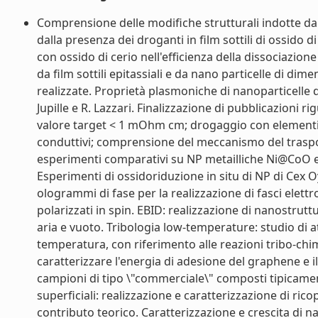
Comprensione delle modifiche strutturali indotte dall
dalla presenza dei droganti in film sottili di ossido di
con ossido di cerio nell'efficienza della dissociazione
da film sottili epitassiali e da nano particelle di dim
realizzate. Proprietà plasmoniche di nanoparticelle di 
Jupille e R. Lazzari. Finalizzazione di pubblicazioni 
valore target < 1 mOhm cm; drogaggio con elementi ab
conduttivi; comprensione del meccanismo del trasport
esperimenti comparativi su NP metailliche Ni@CoO e
Esperimenti di ossidoriduzione in situ di NP di Cex 
ologrammi di fase per la realizzazione di fasci elettr
polarizzati in spin. EBID: realizzazione di nanostru
aria e vuoto. Tribologia low-temperature: studio di at
temperatura, con riferimento alle reazioni tribo-ch
caratterizzare l'energia di adesione del graphene e i
campioni di tipo \"commerciale\" composti tipicamente
superficiali: realizzazione e caratterizzazione di rico
contributo teorico. Caratterizzazione e crescita di n