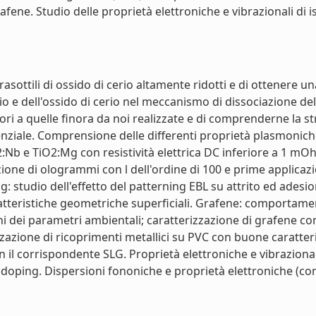
ene. Studio delle proprietà elettroniche e vibrazionali di iso
rasottili di ossido di cerio altamente ridotti e di ottenere 
io e dell'ossido di cerio nel meccanismo di dissociazione de
iori a quelle finora da noi realizzate e di comprenderne la st
enziale. Comprensione delle differenti proprietà plasmoniche
iO2:Nb e TiO2:Mg con resistività elettrica DC inferiore a 1 
ne di ologrammi con l dell'ordine di 100 e prime applicazi
studio dell'effetto del patterning EBL su attrito ed adesio
atteristiche geometriche superficiali. Grafene: comportam
 dei parametri ambientali; caratterizzazione di grafene com
zazione di ricoprimenti metallici su PVC con buone caratter
l corrispondente SLG. Proprietà elettroniche e vibrazionali
e doping. Dispersioni fononiche e proprietà elettroniche (co