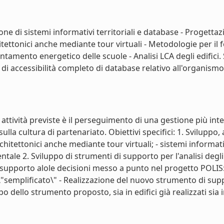
ne di sistemi informativi territoriali e database - Progettaz
chitettonici anche mediante tour virtuali - Metodologie per 
ientamento energetico delle scuole - Analisi LCA degli edifici
o di accessibilità completo di database relativo all'organismo e
attività previste è il perseguimento di una gestione più inte
lla cultura di partenariato. Obiettivi specifici: 1. Svilupp
hitettonici anche mediante tour virtuali; - sistemi informativ
tale 2. Sviluppo di strumenti di supporto per l'analisi degli
 supporto alole decisioni messo a punto nel progetto POLIS: - 
emplificato\" - Realizzazione del nuovo strumento di supporto
o dello strumento proposto, sia in edifici già realizzati sia i