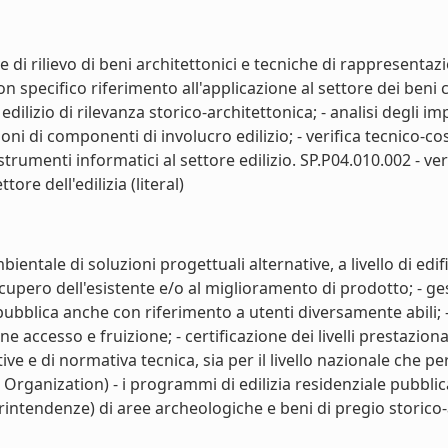
 di rilievo di beni architettonici e tecniche di rappresentaz
n specifico riferimento all'applicazione al settore dei beni cu
ilizio di rilevanza storico-architettonica; - analisi degli impa
ioni di componenti di involucro edilizio; - verifica tecnico-co
 strumenti informatici al settore edilizio. SP.P04.010.002 - ver
ore dell'edilizia (literal)
entale di soluzioni progettuali alternative, a livello di edif
cupero dell'esistente e/o al miglioramento di prodotto; - ges
 pubblica anche con riferimento a utenti diversamente abili;
ne accesso e fruizione; - certificazione dei livelli prestazion
ive e di normativa tecnica, sia per il livello nazionale che 
ganization) - i programmi di edilizia residenziale pubblica 
ntendenze) di aree archeologiche e beni di pregio storico-a