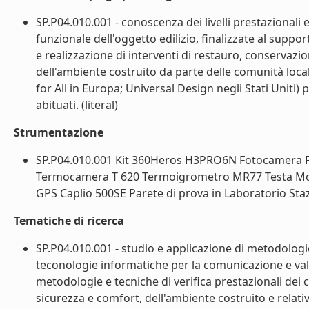
SP.P04.010.001 - conoscenza dei livelli prestazionali 
funzionale dell'oggetto edilizio, finalizzate al supp
e realizzazione di interventi di restauro, conservazi
dell'ambiente costruito da parte delle comunità local
for All in Europa; Universal Design negli Stati Uniti) 
abituati. (literal)
Strumentazione
SP.P04.010.001 Kit 360Heros H3PRO6N Fotocamera
Termocamera T 620 Termoigrometro MR77 Testa M
GPS Caplio 500SE Parete di prova in Laboratorio Stazi
Tematiche di ricerca
SP.P04.010.001 - studio e applicazione di metodologie i
teconologie informatiche per la comunicazione e valor
metodologie e tecniche di verifica prestazionali dei c
sicurezza e comfort, dell'ambiente costruito e relative