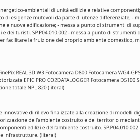
energetico-ambientali di unità edilizie e relative componenti; 
orto di esigenze mutevoli da parte di utenze differenziate; -
one e nuova edificazione; - messa a punto di strumenti di su
i e dei turisti. SP.P04.010.002 - messa a punto di strumenti
per facilitare la fruizione del proprio ambiente domestico, ma
 FinePix REAL 3D W3 Fotocamera D800 Fotocamera WG4-GP
otorizzata EPIC PRO CO2DATALOGGER Fotocamera D5100 S
one totale NPL 820 (literal)
nnovative di rilievo finalizzate alla creazione di modelli digi
izzazione dell'ambiente costruito e del territorio mediante 
omponenti edilizi e dell'ambiente costruito. SP.P04.010.002 -
 infrastrutture. (literal)