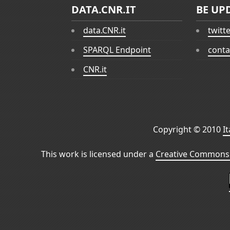
DATA.CNR.IT
BE UP
data.CNR.it
twitt
SPARQL Endpoint
conta
CNR.it
Copyright © 2010
I
This work is licensed under a
Creative Commons 