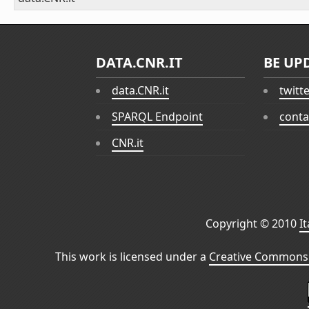
DATA.CNR.IT
BE UP
data.CNR.it
twitt
SPARQL Endpoint
conta
CNR.it
Copyright © 2010
I
This work is licensed under a
Creative Commons 