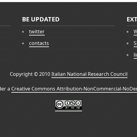
BE UPDATED
EX
twitter
W
contacts
S
l
Copyright © 2010
Italian National Research Council
der a
Creative Commons Attribution-NonCommercial-NoDeri