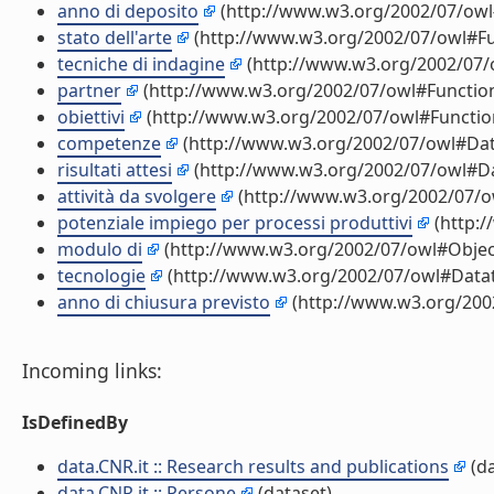
anno di deposito
(http://www.w3.org/2002/07/owl
stato dell'arte
(http://www.w3.org/2002/07/owl#Fu
tecniche di indagine
(http://www.w3.org/2002/07/
partner
(http://www.w3.org/2002/07/owl#Function
obiettivi
(http://www.w3.org/2002/07/owl#Functio
competenze
(http://www.w3.org/2002/07/owl#Dat
risultati attesi
(http://www.w3.org/2002/07/owl#D
attività da svolgere
(http://www.w3.org/2002/07/o
potenziale impiego per processi produttivi
(http:
modulo di
(http://www.w3.org/2002/07/owl#Objec
tecnologie
(http://www.w3.org/2002/07/owl#Data
anno di chiusura previsto
(http://www.w3.org/200
Incoming links:
IsDefinedBy
data.CNR.it :: Research results and publications
(da
data.CNR.it :: Persone
(dataset)