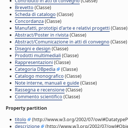
Contributo in atti di convegno
(Classe)
Brevetto
(Classe)
Scheda di catalogo
(Classe)
Concordanza
(Classe)
Manufatti, prototipi d'arte e relativi progetti
(Classe)
Abstract/Poster in rivista
(Classe)
Abstract/Comunicazione in atti di convegno
(Classe)
Disegni e design
(Classe)
Prodotti multimediali
(Classe)
Rappresentazioni
(Classe)
Categoria DBpedia
(Classe)
Catalogo monografico
(Classe)
Note interne, manuali e guide
(Classe)
Rassegna e recensione
(Classe)
Commento scientifico
(Classe)
Property partition
titolo
(http://www.w3.org/2002/07/owl#DatatypeP
descrizione
(http://www.w3.org/2002/07/owl#Obje