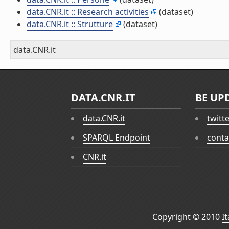
data.CNR.it :: Research activities
(dataset)
data.CNR.it :: Strutture
(dataset)
data.CNR.it
DATA.CNR.IT
BE UP
data.CNR.it
twitt
SPARQL Endpoint
conta
CNR.it
Copyright © 2010
I